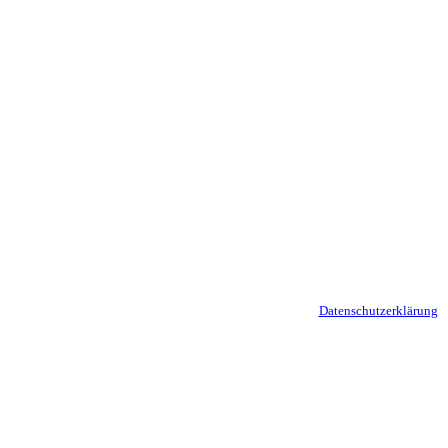
 Laufenden:
Hinweise zum Datenschutz findest Du in unserer
Datenschutzerklärung
.