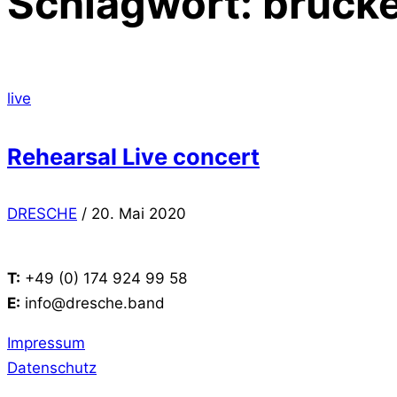
Schlagwort:
brück
Posted
live
in
Rehearsal Live concert
Posted
DRESCHE
/
20. Mai 2020
on
T:
+49 (0) 174 924 99 58
E:
info@dresche.band
Impressum
Datenschutz